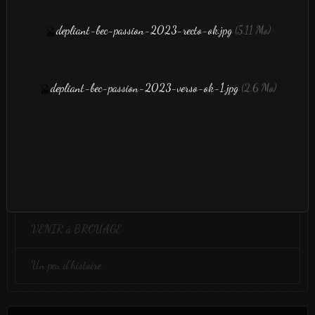
Aucun évènement à afficher.
depliant-bec-passion-2023-recto-ok.jpg
(5.11 Mo)
film vidéo
depliant-bec-passion-2023-verso-ok-1.jpg
(2.6 Mo)
film vidéo
Administration
Bulletin adhésion 2025
VENIR à BROUAGE
Un peu d'histoire