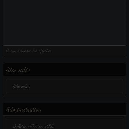
1
2
3
Aucun évènement à afficher.
film vidéo
film vidéo
Administration
Bulletin adhésion 2025