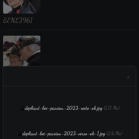
BENL3961
×
BENL3964
depliant-bec-passion-2023-recto-ok.jpg
(5.11 Mo)
depliant-bec-passion-2023-verso-ok-1.jpg
(2.6 Mo)
BENL3969