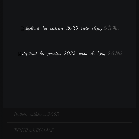
depliant-bec-passion-2023-recto-ok.jpg
(5.11 Mo)
Aucun évènement à afficher.
film vidéo
depliant-bec-passion-2023-verso-ok-1.jpg
(2.6 Mo)
film vidéo
Administration
Bulletin adhésion 2025
VENIR à BROUAGE