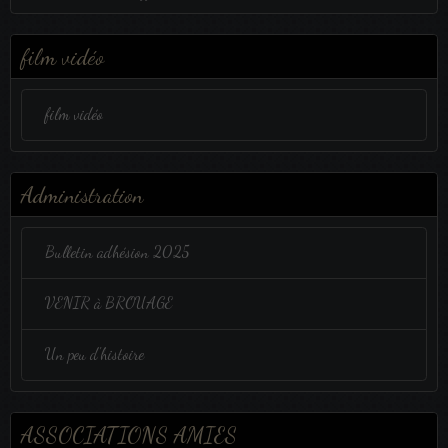
depliant-bec-passion-2023-recto-ok.jpg
(5.11 Mo)
film vidéo
depliant-bec-passion-2023-verso-ok-1.jpg
(2.6 Mo)
film vidéo
Administration
Bulletin adhésion 2025
VENIR à BROUAGE
Un peu d'histoire
ASSOCIATIONS AMIES