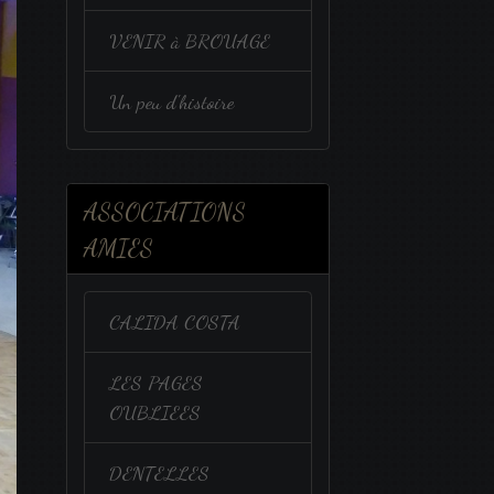
VENIR à BROUAGE
Un peu d'histoire
ASSOCIATIONS
AMIES
CALIDA COSTA
LES PAGES
OUBLIEES
DENTELLES