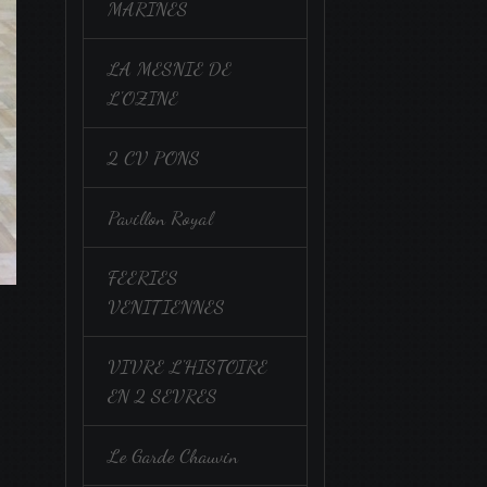
MARINES
LA MESNIE DE
L'OZINE
2 CV PONS
Pavillon Royal
FEERIES
VENITIENNES
VIVRE L'HISTOIRE
EN 2 SEVRES
Le Garde Chauvin