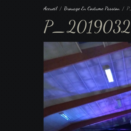
Accueil
Brouage En Costume Passion
P
P_2019032