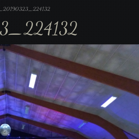
_20190323_224132
3_224132