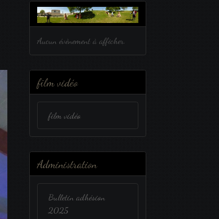
Aucun évènement à afficher.
film vidéo
film vidéo
Administration
Bulletin adhésion
2025