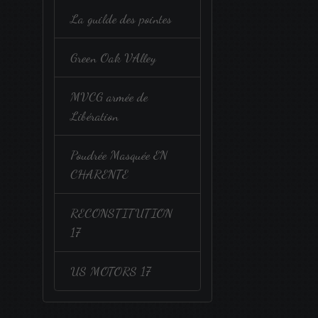
La guilde des pointes
Green Oak VAlley
MVCG armée de
Libération
Poudrée Masquée EN
CHARENTE
RECONSTITUTION
17
US MOTORS 17