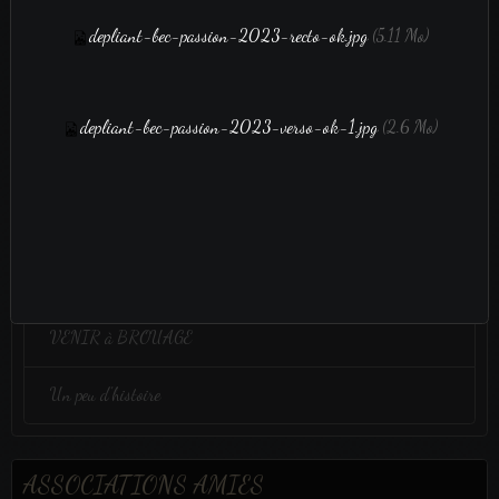
depliant-bec-passion-2023-recto-ok.jpg
(5.11 Mo)
film vidéo
depliant-bec-passion-2023-verso-ok-1.jpg
(2.6 Mo)
film vidéo
Administration
Bulletin adhésion 2025
VENIR à BROUAGE
Un peu d'histoire
ASSOCIATIONS AMIES