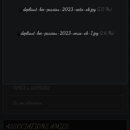
depliant-bec-passion-2023-recto-ok.jpg
(5.11 Mo)
film vidéo
depliant-bec-passion-2023-verso-ok-1.jpg
(2.6 Mo)
film vidéo
Administration
Bulletin adhésion 2025
VENIR à BROUAGE
Un peu d'histoire
ASSOCIATIONS AMIES