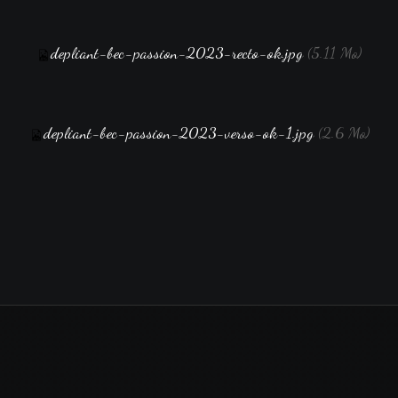
depliant-bec-passion-2023-recto-ok.jpg
(5.11 Mo)
depliant-bec-passion-2023-verso-ok-1.jpg
(2.6 Mo)
Retour