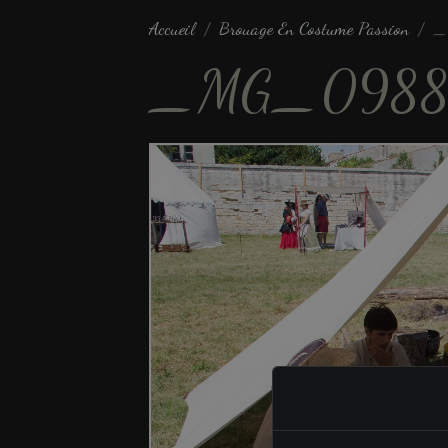
Accueil
Brouage En Costume Passion
_
_MG_098