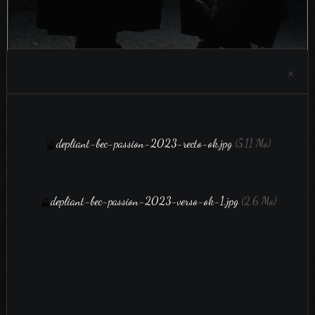
×
Retour
depliant-bec-passion-2023-recto-ok.jpg
(5.11 Mo)
depliant-bec-passion-2023-verso-ok-1.jpg
(2.6 Mo)
Aucun évènement à afficher.
film vidéo