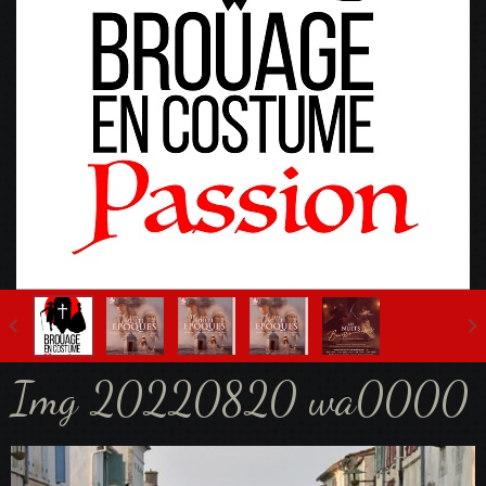
Fête Multi-Epoques 2025
Img 20220820 wa0000