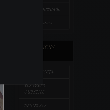
VENIR à BROUAGE
Un peu d'histoire
ASSOCIATIONS
AMIES
CALIDA COSTA
LES PAGES
OUBLIEES
DENTELLES