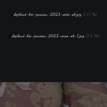
depliant-bec-passion-2023-recto-ok.jpg
(5.11 Mo)
depliant-bec-passion-2023-verso-ok-1.jpg
(2.6 Mo)