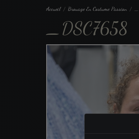
Accueil
Brouage En Costume Passion
_
_DSC7658