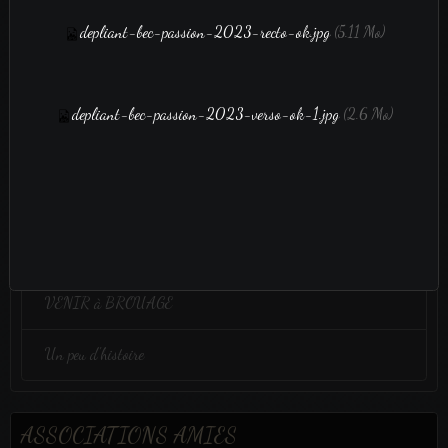
depliant-bec-passion-2023-recto-ok.jpg
(5.11 Mo)
film vidéo
depliant-bec-passion-2023-verso-ok-1.jpg
(2.6 Mo)
film vidéo
Administration
Bulletin adhésion 2025
VENIR à BROUAGE
Un peu d'histoire
ASSOCIATIONS AMIES