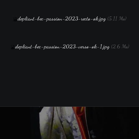
depliant-bec-passion-2023-recto-ok.jpg
(5.11 Mo)
depliant-bec-passion-2023-verso-ok-1.jpg
(2.6 Mo)