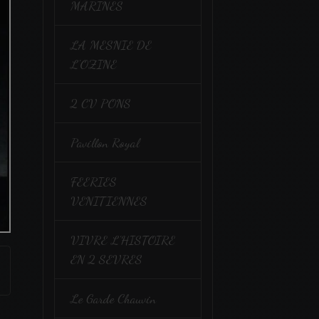
MARINES
LA MESNIE DE
L'OZINE
2 CV PONS
Pavillon Royal
FEERIES
VENITIENNES
VIVRE L'HISTOIRE
EN 2 SEVRES
Le Garde Chauvin