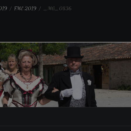
019
FME 2019
_MG_0836
6