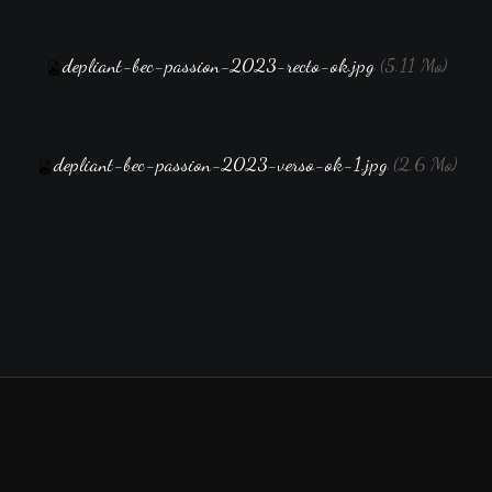
depliant-bec-passion-2023-recto-ok.jpg
(5.11 Mo)
depliant-bec-passion-2023-verso-ok-1.jpg
(2.6 Mo)
Retour