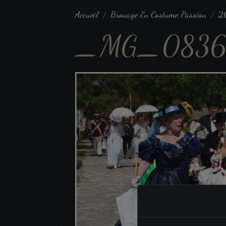
Accueil
Brouage En Costume Passion
2
_MG_083