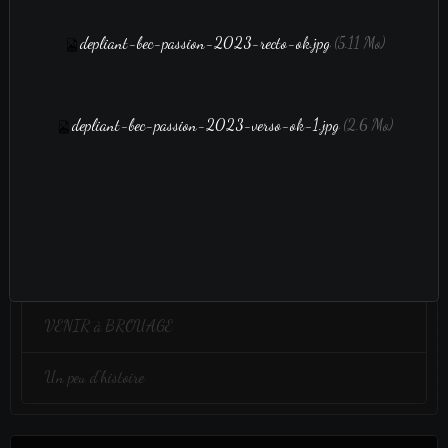
Aucun évènement à afficher.
depliant-bec-passion-2023-recto-ok.jpg
(5.11 Mo)
film vidéo
depliant-bec-passion-2023-verso-ok-1.jpg
(2.6 Mo)
film vidéo
Administration
Bulletin adhésion 2025
VENIR à BROUAGE
Un peu d'histoire