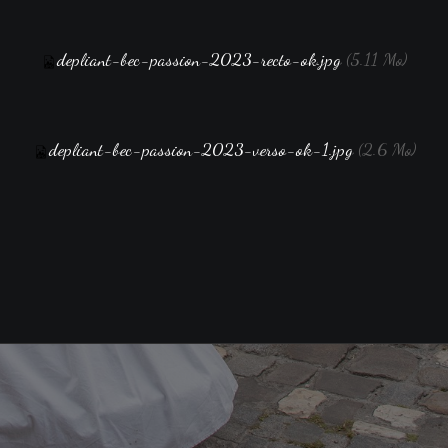
depliant-bec-passion-2023-recto-ok.jpg
(5.11 Mo)
depliant-bec-passion-2023-verso-ok-1.jpg
(2.6 Mo)