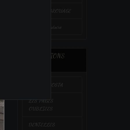
VENIR à BROUAGE
Un peu d'histoire
ASSOCIATIONS
AMIES
CALIDA COSTA
LES PAGES
OUBLIEES
DENTELLES