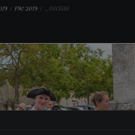
019
FME 2019
_DSC7587