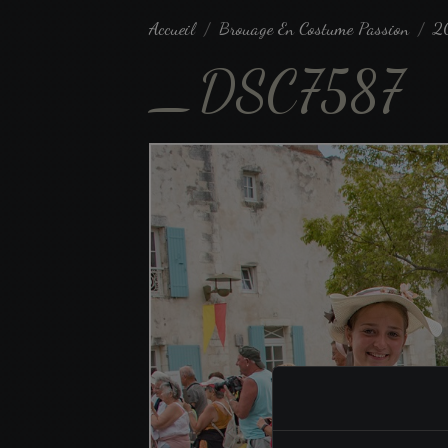
Accueil
Brouage En Costume Passion
2
_DSC7587