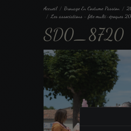
Accueil
Brouage En Costume Passion
2
Les associations - fête multi-époques 2
SD0_8720