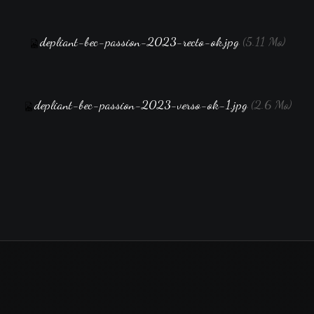
depliant-bec-passion-2023-recto-ok.jpg
(5.11 Mo)
depliant-bec-passion-2023-verso-ok-1.jpg
(2.6 Mo)
Retour