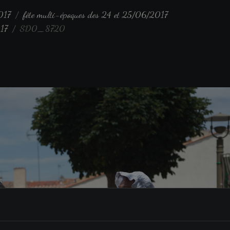
017
fête multi-époques des 24 et 25/06/2017
017
SD0_8720