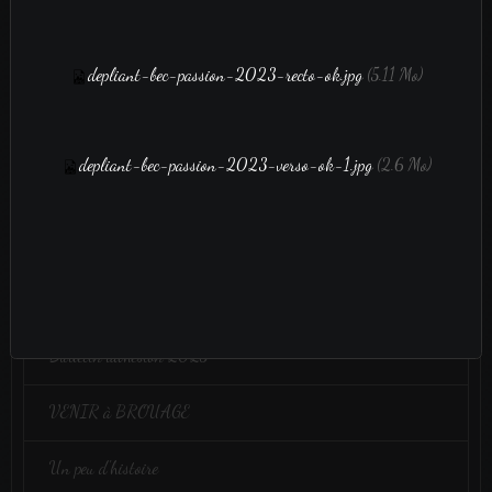
Aucun évènement à afficher.
depliant-bec-passion-2023-recto-ok.jpg
(5.11 Mo)
film vidéo
depliant-bec-passion-2023-verso-ok-1.jpg
(2.6 Mo)
film vidéo
Administration
Bulletin adhésion 2025
VENIR à BROUAGE
Un peu d'histoire