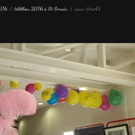
016
téléthon 2016 à St Sornin
sans-titre45