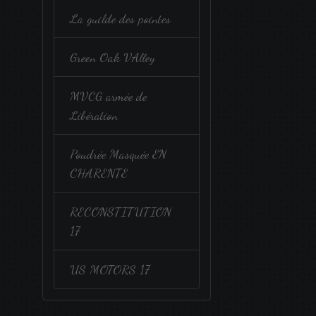
La guilde des pointes
Green Oak VAlley
MVCG armée de
Libération
Poudrée Masquée EN
CHARENTE
RECONSTITUTION
17
US MOTORS 17