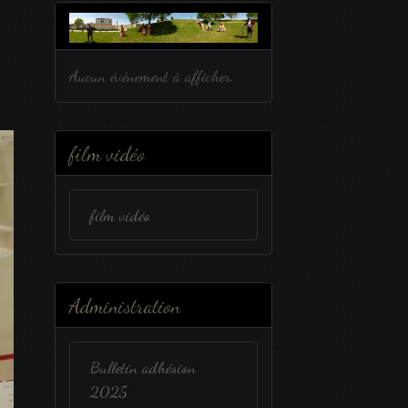
Aucun évènement à afficher.
film vidéo
film vidéo
Administration
Bulletin adhésion
2025