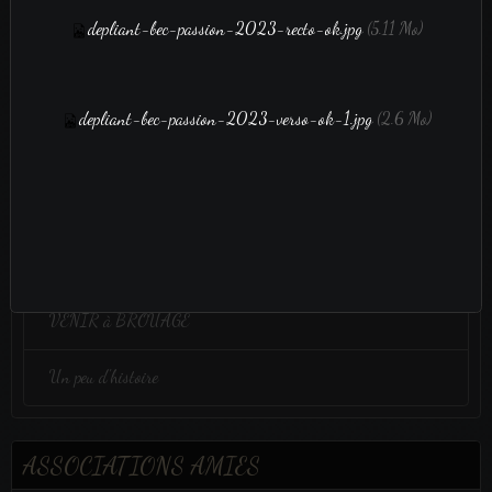
depliant-bec-passion-2023-recto-ok.jpg
(5.11 Mo)
film vidéo
film vidéo
depliant-bec-passion-2023-verso-ok-1.jpg
(2.6 Mo)
Administration
Bulletin adhésion 2025
VENIR à BROUAGE
Un peu d'histoire
ASSOCIATIONS AMIES