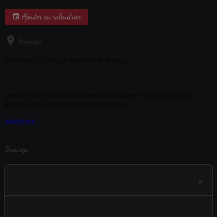
Ajouter au calendrier
Brouage
s'adresser à l"office du tourisme de Brouage
Vauban rend visite au bourgmestre de Brouage et tout ne va pas se
passer comme le bourgmestre l'avait prévu...
08/09/2019
Brouage
×
Aucun évènement à afficher.